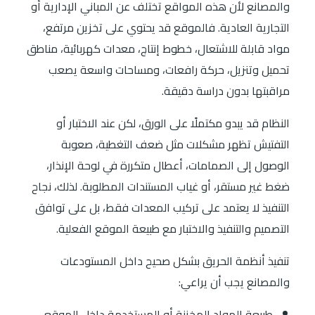
والمصانع لأن هذه المواقع تختلف عن المباني الإدارية أو
التجارية العادية. فالموقع قد يحتوي على تخزين مرتفع،
مواد قابلة للاشتعال، خطوط إنتاج، معدات كهربائية، مناطق
تحميل وتنزيل، حركة رافعات، ومساحات واسعة يصعب
مراقبتها بدون دراسة دقيقة.
النظام قد يبدو مكتملًا على الورق، لكن عند الاختبار أو
التفتيش تظهر مشكلات مثل ضعف التغطية، صعوبة
الوصول إلى الصمامات، أعطال متكررة في لوحة الإنذار،
ضغط غير مستقر، أو غياب المستندات المطلوبة. لذلك، نجاح
التنفيذ لا يعتمد على تركيب المعدات فقط، بل على توافق
التصميم والتنفيذ والاختبار مع طبيعة الموقع الفعلية.
تنفيذ أنظمة الحريق بشكل صحيح داخل المستودعات
والمصانع يجب أن يراعي:
طبيعة المواد المخزنة أو المستخدمة داخل الموقع