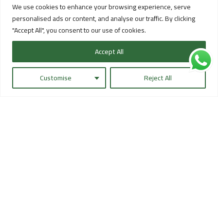
We use cookies to enhance your browsing experience, serve
يجب أن يكون واضحًا، مسمى، وسهل الوصول، مع
personalised ads or content, and analyse our traffic. By clicking
معرفة حالته سواء كان مفتوحًا أو مغلقًا.
"Accept All", you consent to our use of cookies.
Accept All
Customise
Reject All
نقاط يجب فحصها
الصمامات الرئيسية ظاهرة وسهلة الوصول
صمامات الزونات عليها تعريف واضح
حالة الصمام مفهومة لفريق التشغيل
صمامات الاختبار غير محجوبة
لا توجد بضائع أو معدات تعيق الوصول
مواقع الصمامات مطابقة للرسومات والسجلات