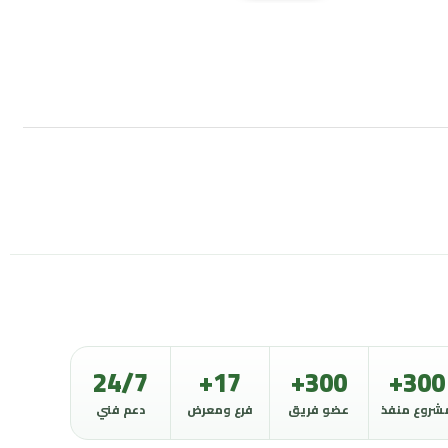
24/7
17+
300+
300+
شروع منفذ
عضو فريق
فرع ومعرض
دعم فني