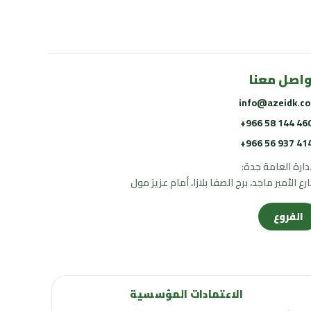
اصل معنا
info@azeidk.c
+966 58 144 46
+966 56 937 41
إدارة العامة جدة:
رع الأمير ماجد، برج الصفا بلازا، أمام عزيز مول
الفروع
الاعتمادات المؤسسية