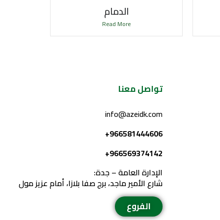
الدمام
Read More
تواصل معنا
info@azeidk.com
966581444606+
966569374142+
الإدارة العامة – جدة:
شارع الأمير ماجد، برج صفا بلازا، أمام عزيز مول
الفروع