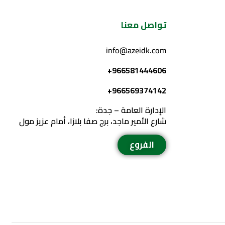
تواصل معنا
info@azeidk.com
966581444606+
966569374142+
الإدارة العامة – جدة:
شارع الأمير ماجد، برج صفا بلازا، أمام عزيز مول
الفروع