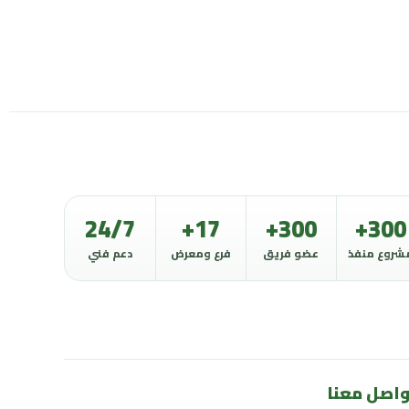
24/7
17+
300+
300+
شروع منفذ
عضو فريق
فرع ومعرض
دعم فني
اصل معنا