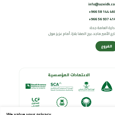
info@azeidk.c
+966 58 144 46
+966 56 937 41
إدارة العامة جدة:
رع الأمير ماجد، برج الصفا بلازا، أمام عزيز مول
الفروع
الاعتمادات المؤسسية
We value your privacy