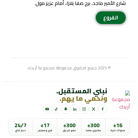
شارع الأمير ماجد، برج صفا بلازا، أمام عزيز مول
الفروع
© 2025 جميع الحقوق محفوظة لمجموعة أزيدك
نبني المستقبل.
ونحمي ما يهم.
24/7
17+
300+
300+
16+
سنوات خبرة
مشروع منفذ
عضو فريق
فرع ومعرض
دعم فني