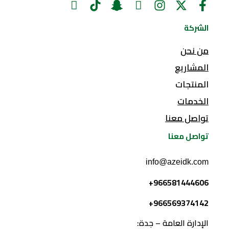
الشركة
من نحن
المشاريع
المنتجات
الخدمات
تواصل معنا
تواصل معنا
info@azeidk.com
966581444606+
966569374142+
الإدارة العامة – جدة: